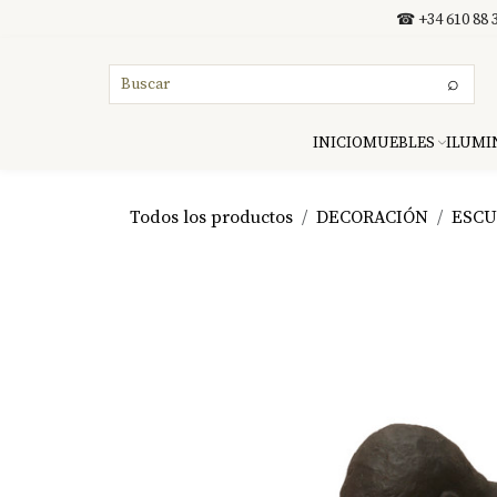
Ir al contenido
☎ +34 610 88 3
⌕
INICIO
MUEBLES
ILUMI
Todos los productos
DECORACIÓN
ESCU