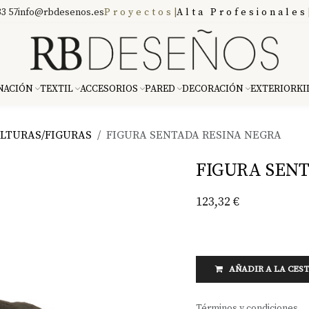
3 57
info@rbdesenos.es
Proyectos
|
Alta Profesionales
NACIÓN
TEXTIL
ACCESORIOS
PARED
DECORACIÓN
EXTERIOR
KI
LTURAS/FIGURAS
FIGURA SENTADA RESINA NEGRA
FIGURA SEN
123,32
€
AÑADIR A LA CES
Términos y condiciones