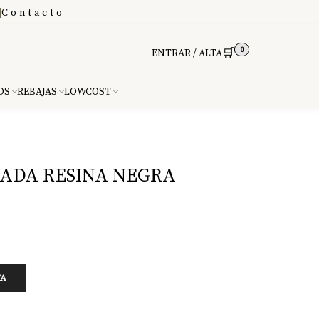
|
Contacto
0
🛒
ENTRAR / ALTA
DS
REBAJAS
LOWCOST
TADA RESINA NEGRA
TA