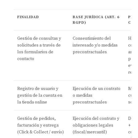
FINALIDAD
BASE JURÍDICA (ART. 6
PLA
RGPD)
CON
Gestión de consultas y
Consentimiento del
Hast
solicitudes a través de
interesado y/o medidas
cons
los formularios de
precontractuales
arch
contacto
pres
even
resp
Registro de usuario y
Ejecución de un contrato
Mien
gestión de la cuenta en
o medidas
cuent
la tienda online
precontractuales
solic
Gestión de pedidos,
Ejecución del contrato y
Durac
facturación y entrega
obligaciones legales
+ pl
(Click & Collect / envío)
(fiscal/mercantil)
cons