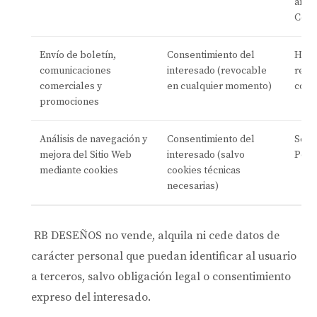
años,
Come
Envío de boletín,
Consentimiento del
Hasta
comunicaciones
interesado (revocable
revo
comerciales y
en cualquier momento)
cons
promociones
Análisis de navegación y
Consentimiento del
Según
mejora del Sitio Web
interesado (salvo
Polít
mediante cookies
cookies técnicas
necesarias)
RB DESEÑOS no vende, alquila ni cede datos de
carácter personal que puedan identificar al usuario
a terceros, salvo obligación legal o consentimiento
expreso del interesado.