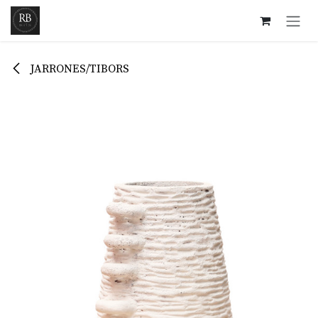
Ir al contenido
JARRONES/TIBORS