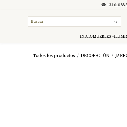
Ir al contenido
☎ +34 610 88 3
⌕
INICIO
MUEBLES
ILUMI
Todos los productos
DECORACIÓN
JARR