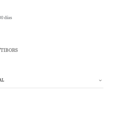
30 días
/TIBORS
AL