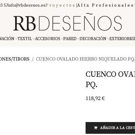
3 57
info@rbdesenos.es
Proyectos
|
Alta Profesionales
NACIÓN
TEXTIL
ACCESORIOS
PARED
DECORACIÓN
EXTERIOR
KI
ONES/TIBORS
CUENCO OVALADO HIERRO NIQUELADO PQ.
CUENCO OVA
PQ.
118,92
€
AÑADIR A LA CES