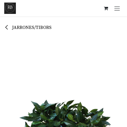
Ir al contenido
JARRONES/TIBORS