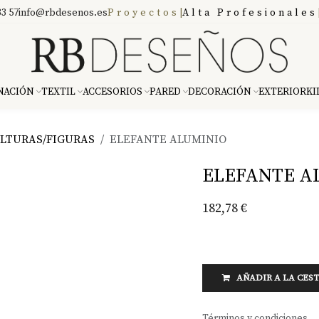
3 57
info@rbdesenos.es
Proyectos
|
Alta Profesionales
NACIÓN
TEXTIL
ACCESORIOS
PARED
DECORACIÓN
EXTERIOR
KI
LTURAS/FIGURAS
ELEFANTE ALUMINIO
ELEFANTE A
182,78
€
AÑADIR A LA CES
Términos y condiciones