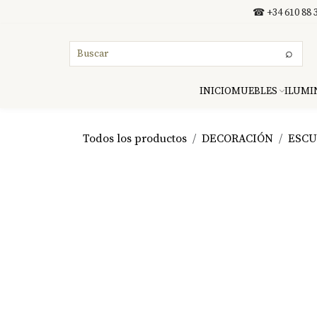
Ir al contenido
☎ +34 610 88 3
⌕
INICIO
MUEBLES
ILUMI
Todos los productos
DECORACIÓN
ESCU