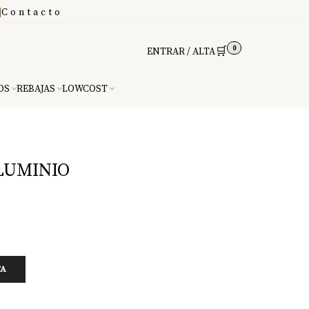
|
Contacto
0
🛒
ENTRAR / ALTA
DS
REBAJAS
LOWCOST
LUMINIO
TA