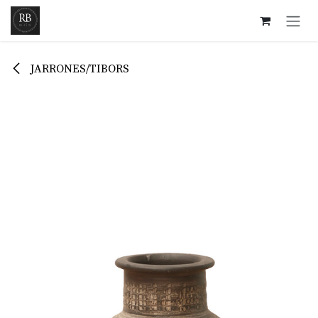
Ir al contenido
JARRONES/TIBORS