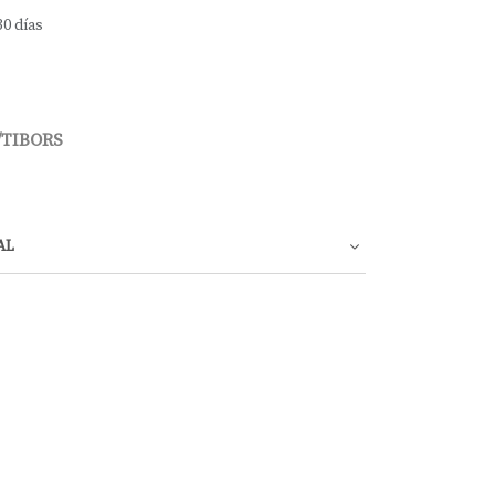
30 días
/TIBORS
AL