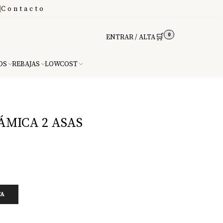
|
Contacto
0
🛒
ENTRAR / ALTA
DS
REBAJAS
LOWCOST
ÁMICA 2 ASAS
TA