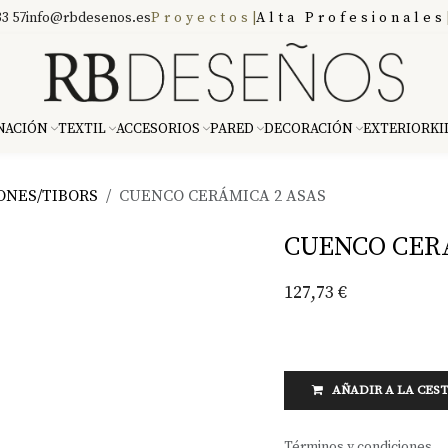
3 57
info@rbdesenos.es
Proyectos
|
Alta Profesionales
NACIÓN
TEXTIL
ACCESORIOS
PARED
DECORACIÓN
EXTERIOR
KI
ONES/TIBORS
CUENCO CERÁMICA 2 ASAS
CUENCO CER
127,73
€
AÑADIR A LA CES
Términos y condiciones