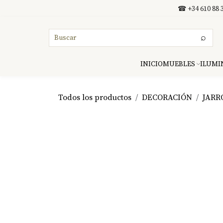
Ir al contenido
☎ +34 610 88 3
⌕
INICIO
MUEBLES
ILUMI
Todos los productos
DECORACIÓN
JARR