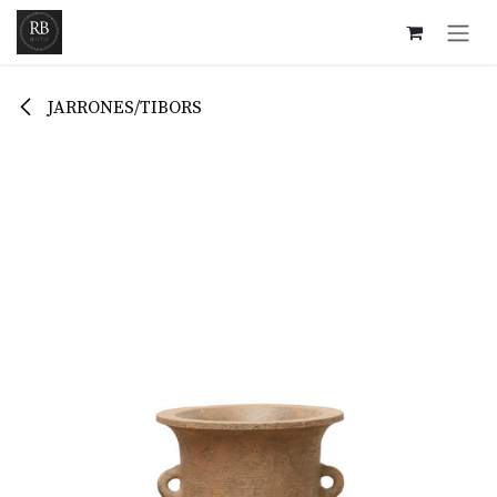
Ir al contenido
JARRONES/TIBORS