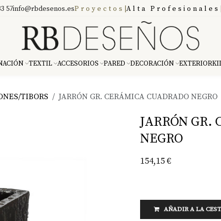
3 57
info@rbdesenos.es
Proyectos
|
Alta Profesionales
NACIÓN
TEXTIL
ACCESORIOS
PARED
DECORACIÓN
EXTERIOR
KI
ONES/TIBORS
JARRÓN GR. CERÁMICA CUADRADO NEGRO
JARRÓN GR.
NEGRO
154,15
€
AÑADIR A LA CES