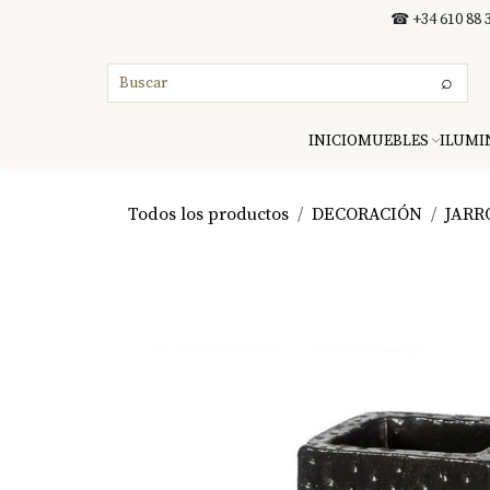
Ir al contenido
☎ +34 610 88 3
⌕
INICIO
MUEBLES
ILUMI
Todos los productos
DECORACIÓN
JARR