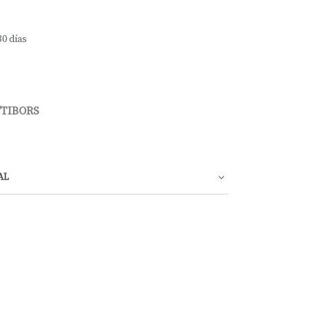
30 días
/TIBORS
AL