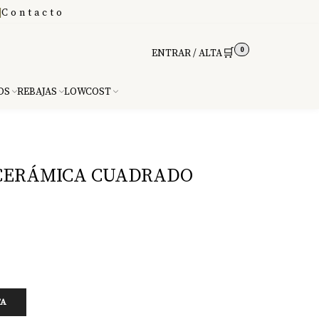
|
Contacto
0
🛒
ENTRAR / ALTA
DS
REBAJAS
LOWCOST
 CERÁMICA CUADRADO
TA