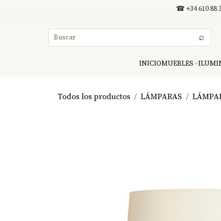
Ir al contenido
☎ +34 610 88 3
⌕
INICIO
MUEBLES
ILUMI
Todos los productos
LÁMPARAS
LÁMPA