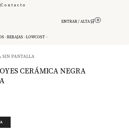
|
Contacto
0
🛒
ENTRAR / ALTA
DS
REBAJAS
LOWCOST
 SIN PANTALLA
OYES CERÁMICA NEGRA
LA
TA