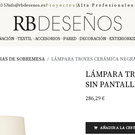
3 57
info@rbdesenos.es
Proyectos
|
Alta Profesionales
NACIÓN
TEXTIL
ACCESORIOS
PARED
DECORACIÓN
EXTERIOR
KI
RAS DE SOBREMESA
LÁMPARA TROYES CERÁMICA NEGRA
LÁMPARA TR
SIN PANTAL
286,29
€
AÑADIR A LA CES