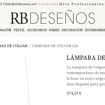
3 57
info@rbdesenos.es
Proyectos
|
Alta Profesionales
NACIÓN
TEXTIL
ACCESORIOS
PARED
DECORACIÓN
EXTERIOR
KI
RAS DE COLGAR
LÁMPARA DE COLGAR LIA
LÁMPARA DE
La Lámpara de Colgar 
contemporáneo de inspi
la base en acero negro
muy elegante para pro
374,37
€