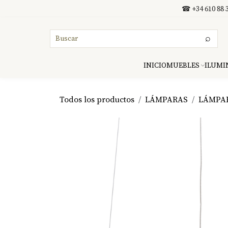
Ir al contenido
☎ +34 610 88 3
⌕
INICIO
MUEBLES
ILUMI
Todos los productos
LÁMPARAS
LÁMPA