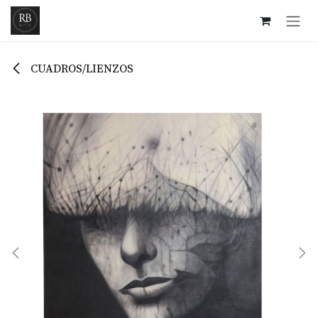
Ir al contenido
CUADROS/LIENZOS