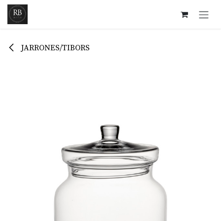
Ir al contenido
JARRONES/TIBORS