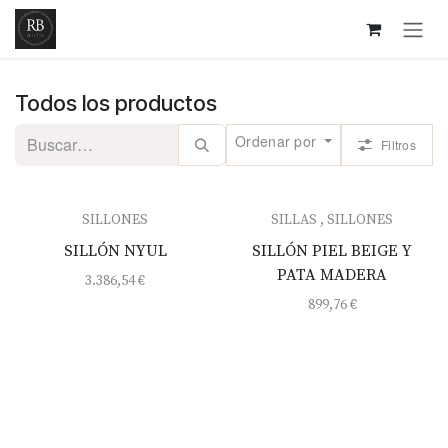
Ir al contenido
Todos los productos
Ordenar por
Filtros
SILLONES
SILLAS
,
SILLONES
¡Nuevo!
¡Nuevo!
SILLÓN NYUL
SILLÓN PIEL BEIGE Y
PATA MADERA
3.386,54
€
899,76
€