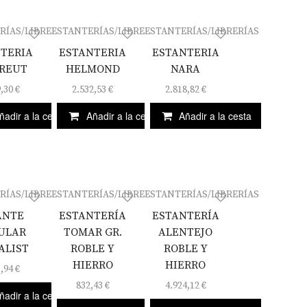
RÍAS/LIBRERÍAS
ESTANTERÍAS/LIBRERÍAS
ESTANTERÍAS/LIBRERÍAS
TERIA
ESTANTERIA
ESTANTERIA
REUT
HELMOND
NARA
9,30
€
2.532,53
€
2.818,82
€
ñadir a la cesta
Añadir a la cesta
Añadir a la cesta
RÍAS/LIBRERÍAS
ESTANTERÍAS/LIBRERÍAS
ESTANTERÍAS/LIBRERÍAS
ANTE
ESTANTERÍA
ESTANTERÍA
ULAR
TOMAR GR.
ALENTEJO
ALIST
ROBLE Y
ROBLE Y
HIERRO
HIERRO
1,94
€
832,43
€
4.924,12
€
ñadir a la cesta