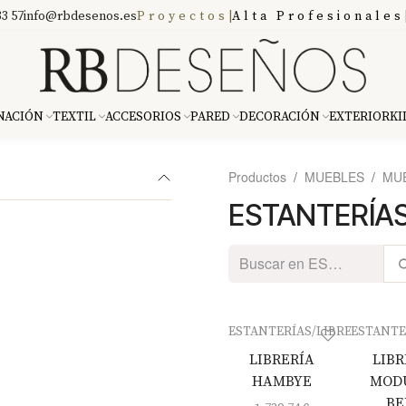
3 57
info@rbdesenos.es
Proyectos
|
Alta Profesionales
NACIÓN
TEXTIL
ACCESORIOS
PARED
DECORACIÓN
EXTERIOR
KI
Productos
MUEBLES
MU
ESTANTERÍAS
ESTANTERÍAS/LIBRERÍAS
ESTANTE
LIBRERÍA
LIBR
HAMBYE
MOD
BE