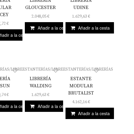
ERIA
LIBRERÍA
LIBRERÍA
ULAR
GLOUCESTER
UDINE
CEY
2.048,05
€
1.629,63
€
7,72
€
Añadir a la cesta
Añadir a la cesta
ñadir a la cesta
RÍAS/LIBRERÍAS
ESTANTERÍAS/LIBRERÍAS
ESTANTERÍAS/LIBRERÍAS
ERÍA
LIBRERÍA
ESTANTE
SUN
WALDING
MODULAR
BRUTALIST
9,74
€
1.629,63
€
4.162,16
€
ñadir a la cesta
Añadir a la cesta
Añadir a la cesta