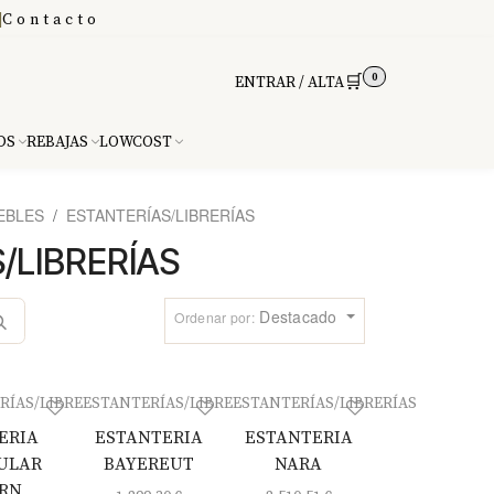
|
Contacto
0
🛒
ENTRAR / ALTA
DS
REBAJAS
LOWCOST
EBLES
ESTANTERÍAS/LIBRERÍAS
/LIBRERÍAS
Destacado
Ordenar por:
RÍAS/LIBRERÍAS
ESTANTERÍAS/LIBRERÍAS
ESTANTERÍAS/LIBRERÍAS
ERIA
ESTANTERIA
ESTANTERIA
ULAR
BAYEREUT
NARA
RN