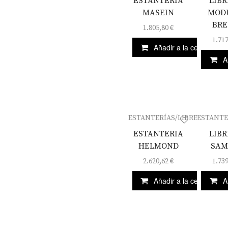
ESTANTERIA
LIBR
MASEIN
MOD
BRE
1.805,80
€
1.71
Añadir a la cesta
A
ESTANTERÍAS/LIBRERÍAS
ESTANTE
ESTANTERIA
LIBR
HELMOND
SAM
2.620,62
€
1.73
Añadir a la cesta
A