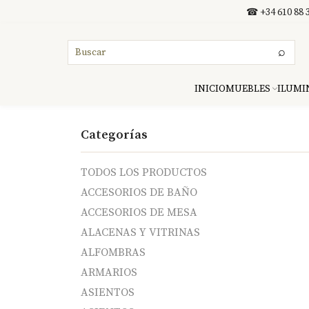
Ir al contenido
☎ +34 610 88 3
⌕
INICIO
MUEBLES
ILUMI
Categorías
TODOS LOS PRODUCTOS
ACCESORIOS DE BAÑO
ACCESORIOS DE MESA
ALACENAS Y VITRINAS
ALFOMBRAS
ARMARIOS
ASIENTOS