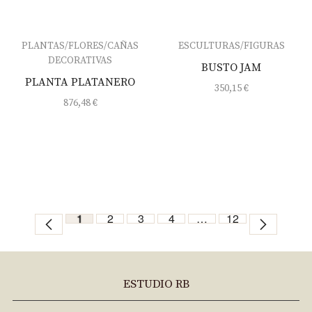
PLANTAS/FLORES/CAÑAS
ESCULTURAS/FIGURAS
DECORATIVAS
BUSTO JAM
PLANTA PLATANERO
350,15
€
876,48
€
1
2
3
4
…
12
ESTUDIO RB