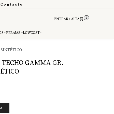
|
Contacto
0
🛒
ENTRAR / ALTA
DS
REBAJAS
LOWCOST
 SINTÉTICO
 TECHO GAMMA GR.
TÉTICO
TA