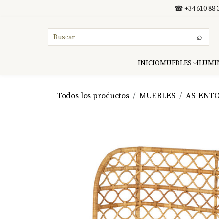
Ir al contenido
☎ +34 610 88 3
⌕
INICIO
MUEBLES
ILUMI
Todos los productos
MUEBLES
ASIENT