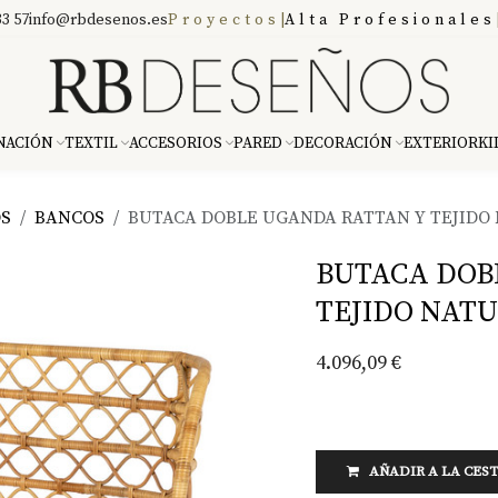
3 57
info@rbdesenos.es
Proyectos
|
Alta Profesionales
NACIÓN
TEXTIL
ACCESORIOS
PARED
DECORACIÓN
EXTERIOR
KI
OS
BANCOS
BUTACA DOBLE UGANDA RATTAN Y TEJIDO
BUTACA DOB
TEJIDO NAT
4.096,09
€
AÑADIR A LA CES