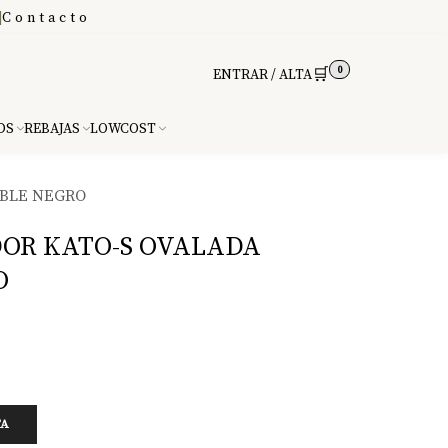
|
Contacto
0
🛒
ENTRAR / ALTA
DS
REBAJAS
LOWCOST
BLE NEGRO
OR KATO-S OVALADA
O
TA