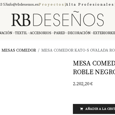
3 57
info@rbdesenos.es
Proyectos
|
Alta Profesionales
NACIÓN
TEXTIL
ACCESORIOS
PARED
DECORACIÓN
EXTERIOR
KI
MESAS COMEDOR
MESA COMEDOR KATO-S OVALADA RO
MESA COMED
ROBLE NEGR
2.202,20
€
AÑADIR A LA CES