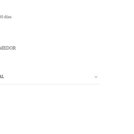
30 días
OMEDOR
AL