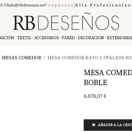
3 57
info@rbdesenos.es
Proyectos
|
Alta Profesionales
NACIÓN
TEXTIL
ACCESORIOS
PARED
DECORACIÓN
EXTERIOR
KI
MESAS COMEDOR
MESA COMEDOR KATO-L OVALADA RO
MESA COMED
ROBLE
6.078,07
€
AÑADIR A LA CES