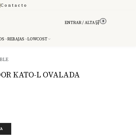
|
Contacto
0
🛒
ENTRAR / ALTA
DS
REBAJAS
LOWCOST
BLE
OR KATO-L OVALADA
TA