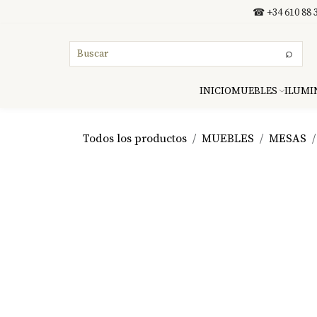
Ir al contenido
☎ +34 610 88 3
⌕
INICIO
MUEBLES
ILUMI
Todos los productos
MUEBLES
MESAS