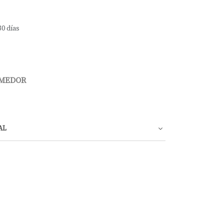
30 días
OMEDOR
AL