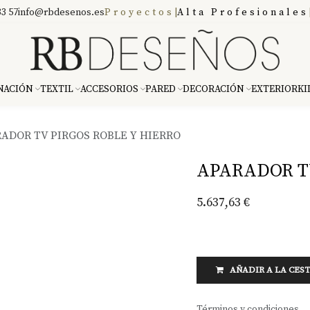
3 57
info@rbdesenos.es
Proyectos
|
Alta Profesionales
NACIÓN
TEXTIL
ACCESORIOS
PARED
DECORACIÓN
EXTERIOR
KI
ADOR TV PIRGOS ROBLE Y HIERRO
APARADOR TV
5.637,63
€
AÑADIR A LA CES
Términos y condiciones