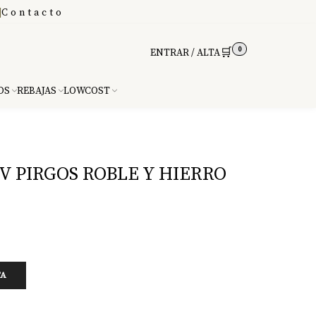
|
Contacto
0
🛒
ENTRAR / ALTA
DS
REBAJAS
LOWCOST
 PIRGOS ROBLE Y HIERRO
TA