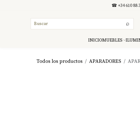
Ir al contenido
☎ +34 610 88 3
⌕
INICIO
MUEBLES
ILUMI
Todos los productos
APARADORES
APAR