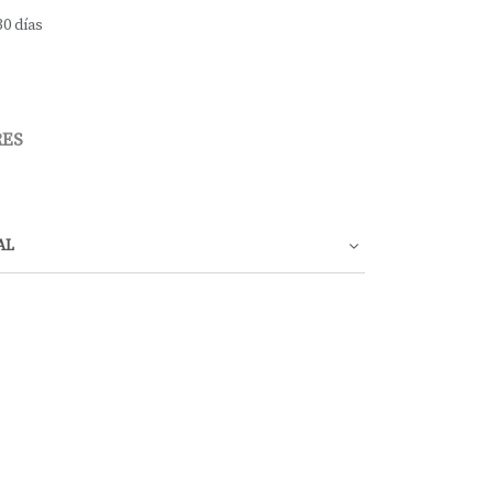
30 días
RES
AL