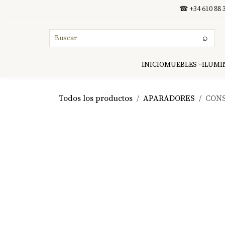
Ir al contenido
☎ +34 610 88 3
⌕
INICIO
MUEBLES
ILUMI
Todos los productos
APARADORES
CONS