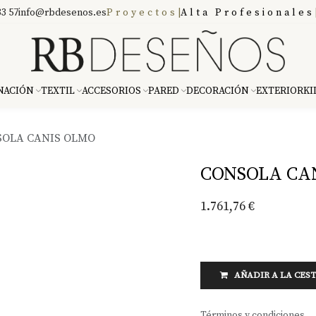
3 57
info@rbdesenos.es
Proyectos
|
Alta Profesionales
NACIÓN
TEXTIL
ACCESORIOS
PARED
DECORACIÓN
EXTERIOR
KI
OLA CANIS OLMO
CONSOLA CA
1.761,76
€
AÑADIR A LA CES
Términos y condiciones