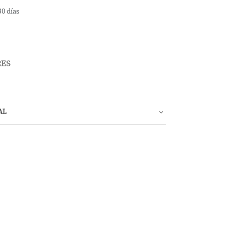
30 días
RES
AL