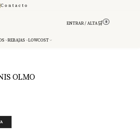
|
Contacto
0
🛒
ENTRAR / ALTA
DS
REBAJAS
LOWCOST
NIS OLMO
TA