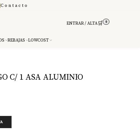
|
Contacto
0
🛒
ENTRAR / ALTA
DS
REBAJAS
LOWCOST
O C/ 1 ASA ALUMINIO
TA