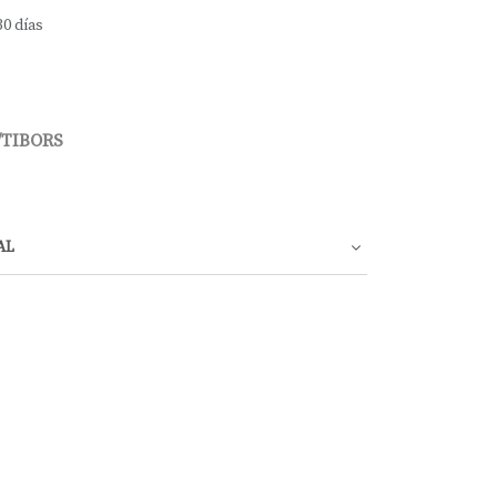
30 días
/TIBORS
AL