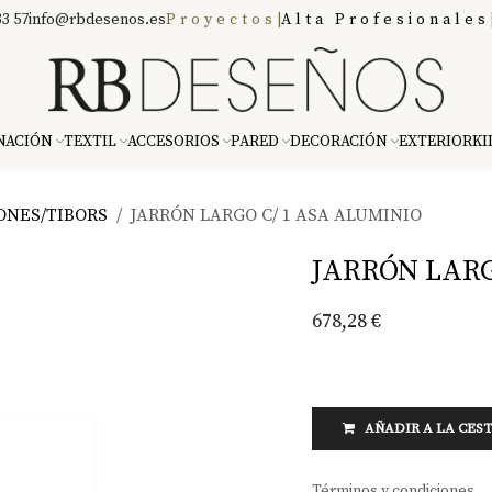
3 57
info@rbdesenos.es
Proyectos
|
Alta Profesionales
NACIÓN
TEXTIL
ACCESORIOS
PARED
DECORACIÓN
EXTERIOR
KI
ONES/TIBORS
JARRÓN LARGO C/ 1 ASA ALUMINIO
JARRÓN LARG
678,28
€
AÑADIR A LA CES
Términos y condiciones