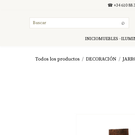
Ir al contenido
☎ +34 610 88 3
⌕
INICIO
MUEBLES
ILUMI
Todos los productos
DECORACIÓN
JARR