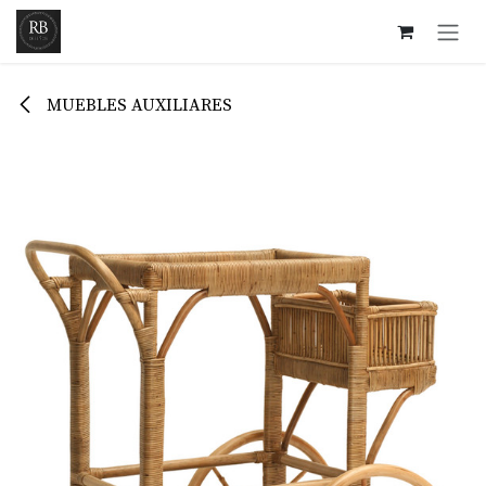
Ir al contenido
MUEBLES AUXILIARES