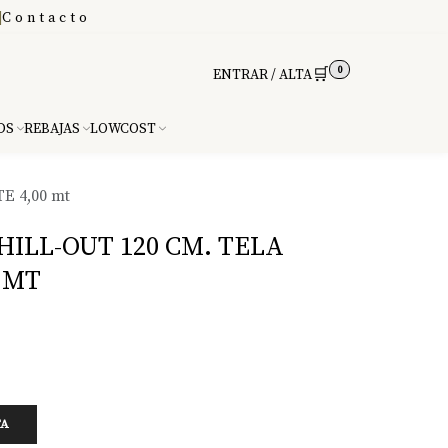
|
Contacto
0
🛒
ENTRAR / ALTA
DS
REBAJAS
LOWCOST
E 4,00 mt
ILL-OUT 120 CM. TELA
 MT
TA