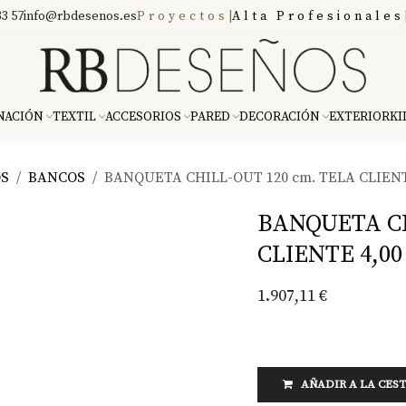
3 57
info@rbdesenos.es
Proyectos
|
Alta Profesionales
NACIÓN
TEXTIL
ACCESORIOS
PARED
DECORACIÓN
EXTERIOR
KI
OS
BANCOS
BANQUETA CHILL-OUT 120 cm. TELA CLIENT
BANQUETA CH
CLIENTE 4,00
1.907,11
€
AÑADIR A LA CES