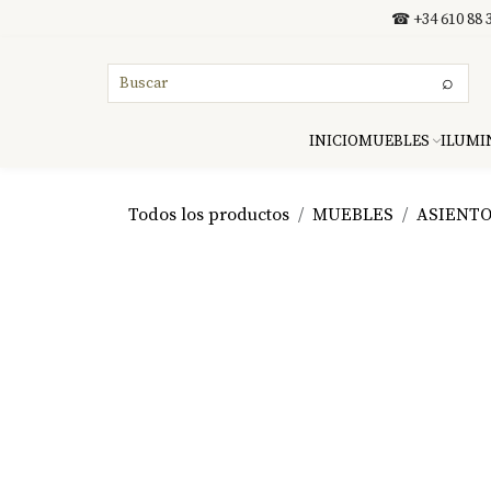
Ir al contenido
☎ +34 610 88 3
⌕
INICIO
MUEBLES
ILUMI
Todos los productos
MUEBLES
ASIENT