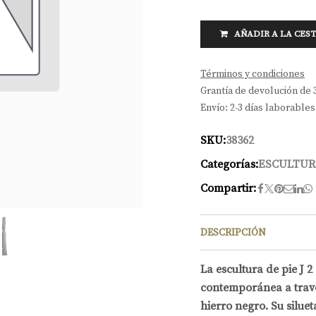
AÑADIR A LA CES
Términos y condiciones
Grantía de devolución de 
Envío: 2-3 días laborables
SKU:
38362
Categorías:
ESCULTUR
Compartir:
DESCRIPCIÓN
La escultura de pie J 2
contemporánea a travé
hierro negro. Su siluet