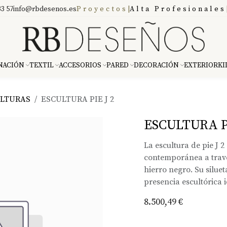
3 57
info@rbdesenos.es
Proyectos
|
Alta Profesionales
NACIÓN
TEXTIL
ACCESORIOS
PARED
DECORACIÓN
EXTERIOR
KI
LTURAS
ESCULTURA PIE J 2
ESCULTURA PI
La escultura de pie J 2
contemporánea a travé
hierro negro. Su siluet
presencia escultórica 
8.500,49
€