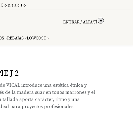
|
Contacto
0
🛒
ENTRAR / ALTA
DS
REBAJAS
LOWCOST
E J 2
 de VICAL introduce una estética étnica y
s de la madera suar en tonos marrones y el
a tallada aporta carácter, ritmo y una
ideal para proyectos profesionales.