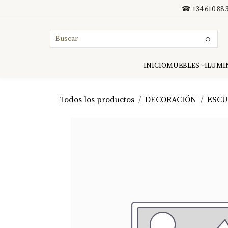
Ir al contenido
☎ +34 610 88 3
⌕
INICIO
MUEBLES
ILUMI
Todos los productos
DECORACIÓN
ESCU