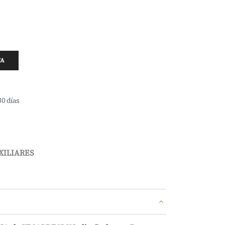
TA
30 días
XILIARES