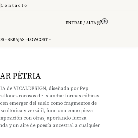
|
Contacto
0
🛒
ENTRAR / ALTA
DS
REBAJAS
LOWCOST
AR PÈTRIA
RIA de VICALDESIGN, diseñada por Pep
rallones rocosos de Islandia: formas cúbicas
ecen emerger del suelo como fragmentos de
Escultórica y versátil, funciona como pieza
mposición con otras, aportando fuerza
nda y un aire de poesía ancestral a cualquier