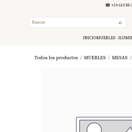
Ir al contenido
☎ +34 610 88 3
⌕
INICIO
MUEBLES
ILUMI
Todos los productos
MUEBLES
MESAS