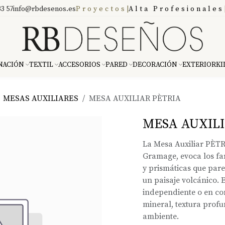
3 57
info@rbdesenos.es
Proyectos
|
Alta Profesionales
NACIÓN
TEXTIL
ACCESORIOS
PARED
DECORACIÓN
EXTERIOR
KI
MESAS AUXILIARES
MESA AUXILIAR PÈTRIA
MESA AUXILI
La Mesa Auxiliar PÈT
Gramage, evoca los fa
y prismáticas que par
un paisaje volcánico. 
independiente o en co
mineral, textura profu
ambiente.