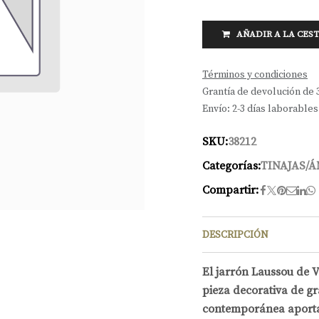
AÑADIR A LA CES
Términos y condiciones
Grantía de devolución de 
Envío: 2-3 días laborables
SKU:
38212
Categorías:
TINAJAS/
Compartir:
DESCRIPCIÓN
El jarrón Laussou de 
pieza decorativa de gr
contemporánea aporta 