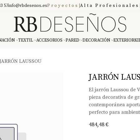
3 57
info@rbdesenos.es
Proyectos
|
Alta Profesionales
NACIÓN
TEXTIL
ACCESORIOS
PARED
DECORACIÓN
EXTERIOR
KI
JARRÓN LAUSSOU
JARRÓN LAU
El jarrón Laussou de 
pieza decorativa de gr
contemporánea aporta 
perfecto para ambient
484,48
€