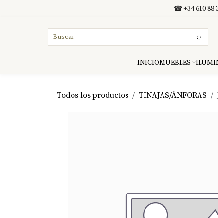
Ir al contenido
☎ +34 610 88 3
⌕
INICIO
MUEBLES
ILUMI
Todos los productos
TINAJAS/ÁNFORAS