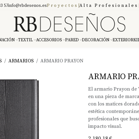
3 57
info@rbdesenos.es
Proyectos
|
Alta Profesionales
NACIÓN
TEXTIL
ACCESORIOS
PARED
DECORACIÓN
EXTERIOR
KI
S
ARMARIOS
ARMARIO PRAYON
ARMARIO PR
El armario Prayon de 
en una pieza de marca
con los matices dorado
estética contemporánea
profesionales que bus
impacto visual.
2.180,18
€