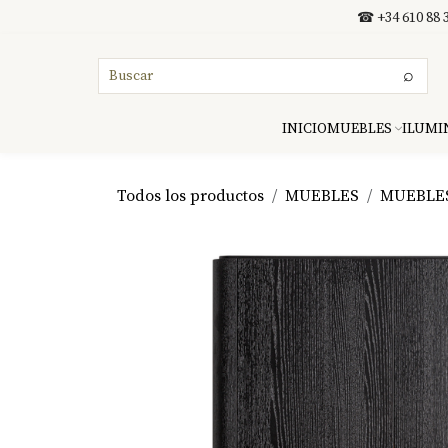
Ir al contenido
☎ +34 610 88 3
⌕
INICIO
MUEBLES
ILUMI
Todos los productos
MUEBLES
MUEBLE