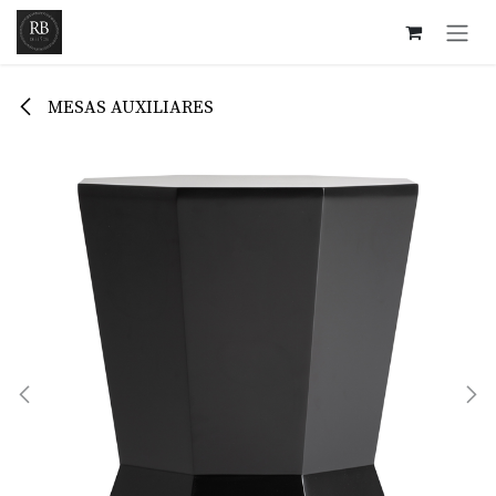
Ir al contenido
MESAS AUXILIARES