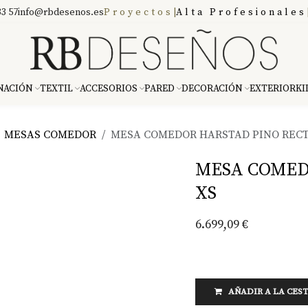
3 57
info@rbdesenos.es
Proyectos
|
Alta Profesionales
NACIÓN
TEXTIL
ACCESORIOS
PARED
DECORACIÓN
EXTERIOR
KI
MESAS COMEDOR
MESA COMEDOR HARSTAD PINO RECT
MESA COMED
XS
6.699,09
€
AÑADIR A LA CES