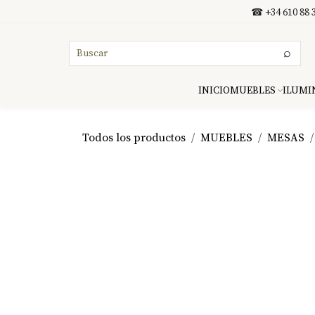
Ir al contenido
☎ +34 610 88 3
⌕
INICIO
MUEBLES
ILUMI
Todos los productos
MUEBLES
MESAS