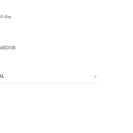
30 días
OMEDOR
AL