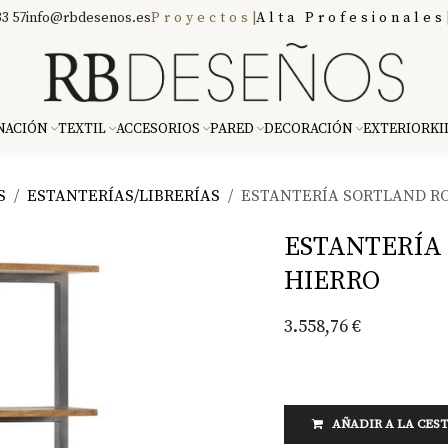
3 57
info@rbdesenos.es
Proyectos
|
Alta Profesionales
NACIÓN
TEXTIL
ACCESORIOS
PARED
DECORACIÓN
EXTERIOR
KI
S
ESTANTERÍAS/LIBRERÍAS
ESTANTERÍA SORTLAND RO
ESTANTERÍA
HIERRO
3.558,76
€
AÑADIR A LA CES