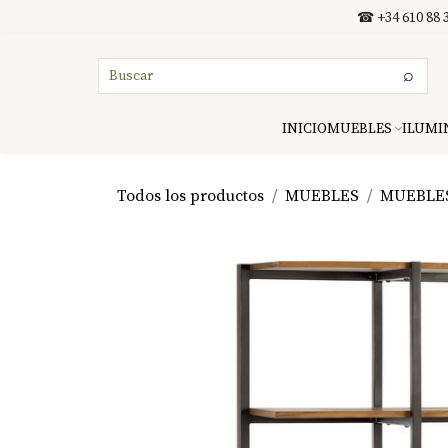
Ir al contenido
☎ +34 610 88 3
⌕
INICIO
MUEBLES
ILUMI
Todos los productos
MUEBLES
MUEBLE