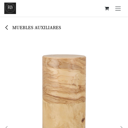
Ir al contenido
MUEBLES AUXILIARES