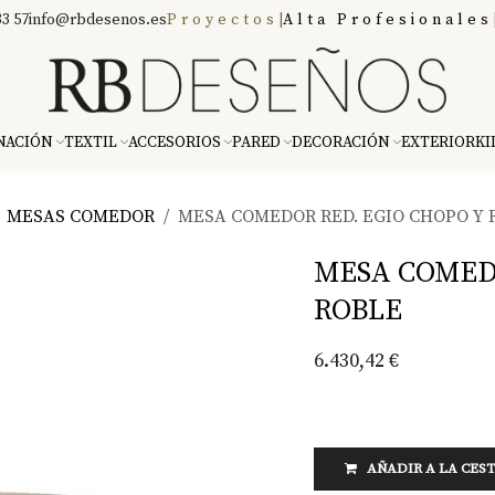
3 57
info@rbdesenos.es
Proyectos
|
Alta Profesionales
NACIÓN
TEXTIL
ACCESORIOS
PARED
DECORACIÓN
EXTERIOR
KI
MESAS COMEDOR
MESA COMEDOR RED. EGIO CHOPO Y 
MESA COMEDO
ROBLE
6.430,42
€
AÑADIR A LA CES