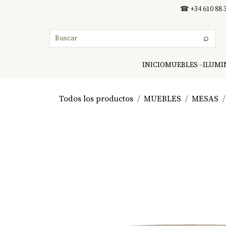
Ir al contenido
☎ +34 610 88 3
⌕
INICIO
MUEBLES
ILUMI
Todos los productos
MUEBLES
MESAS