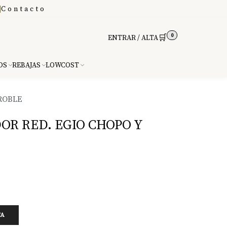
|
Contacto
0
🛒
ENTRAR / ALTA
DS
REBAJAS
LOWCOST
ROBLE
R RED. EGIO CHOPO Y
TA