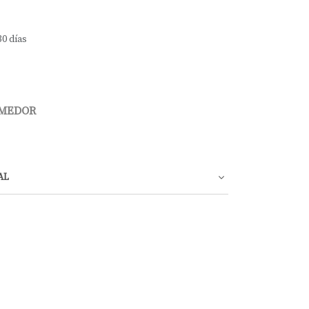
30 días
OMEDOR
AL