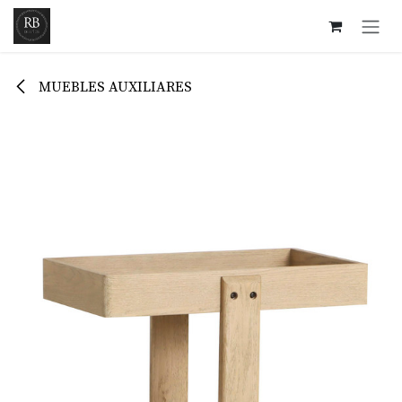
Ir al contenido
MUEBLES AUXILIARES