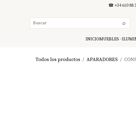
Ir al contenido
☎ +34 610 88 3
⌕
INICIO
MUEBLES
ILUMI
Todos los productos
APARADORES
CONS