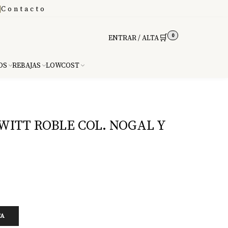
|
Contacto
0
🛒
ENTRAR / ALTA
DS
REBAJAS
LOWCOST
ITT ROBLE COL. NOGAL Y
TA