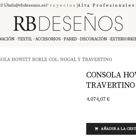
3 57
info@rbdesenos.es
Proyectos
|
Alta Profesionales
NACIÓN
TEXTIL
ACCESORIOS
PARED
DECORACIÓN
EXTERIOR
KI
OLA HOWITT ROBLE COL. NOGAL Y TRAVERTINO
CONSOLA HOW
TRAVERTINO
4.074,07
€
AÑADIR A LA CES