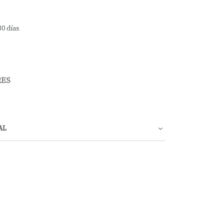
30 días
RES
AL