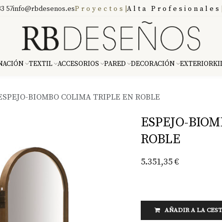
3 57
info@rbdesenos.es
Proyectos
|
Alta Profesionales
NACIÓN
TEXTIL
ACCESORIOS
PARED
DECORACIÓN
EXTERIOR
KI
ESPEJO-BIOMBO COLIMA TRIPLE EN ROBLE
ESPEJO-BIOM
ROBLE
5.351,35
€
AÑADIR A LA CES