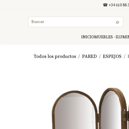
Ir al contenido
☎ +34 610 88 3
⌕
INICIO
MUEBLES
ILUMI
Todos los productos
PARED
ESPEJOS