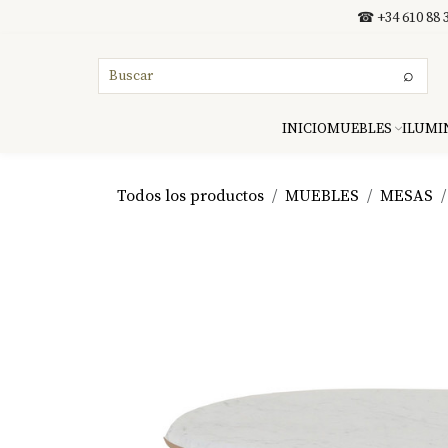
Ir al contenido
☎ +34 610 88 3
⌕
INICIO
MUEBLES
ILUMI
Todos los productos
MUEBLES
MESAS