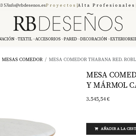
3 57
info@rbdesenos.es
Proyectos
|
Alta Profesionales
NACIÓN
TEXTIL
ACCESORIOS
PARED
DECORACIÓN
EXTERIOR
KI
MESAS COMEDOR
MESA COMEDOR THABANA RED. ROB
MESA COMED
Y MÁRMOL 
3.545,54
€
AÑADIR A LA CES