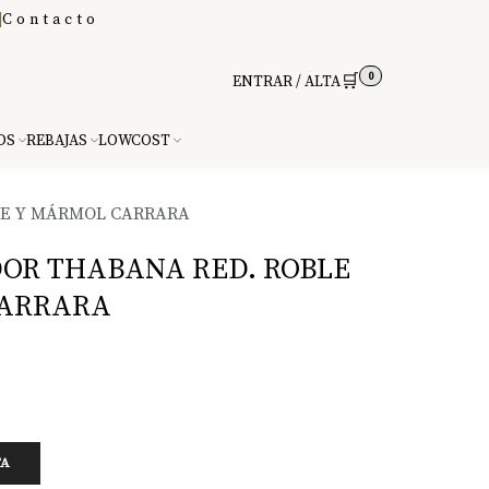
|
Contacto
0
🛒
ENTRAR / ALTA
DS
REBAJAS
LOWCOST
LE Y MÁRMOL CARRARA
OR THABANA RED. ROBLE
CARRARA
TA