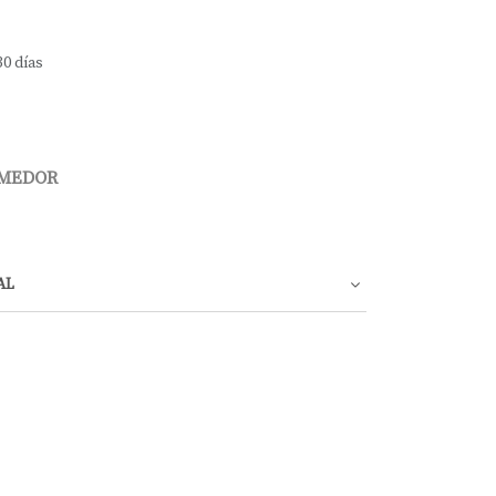
30 días
OMEDOR
AL