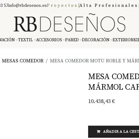
3 57
info@rbdesenos.es
Proyectos
|
Alta Profesionales
NACIÓN
TEXTIL
ACCESORIOS
PARED
DECORACIÓN
EXTERIOR
KI
MESAS COMEDOR
MESA COMEDOR MOTU ROBLE Y MÁR
MESA COMED
MÁRMOL CA
10.438,43
€
AÑADIR A LA CES