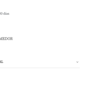
30 días
OMEDOR
AL