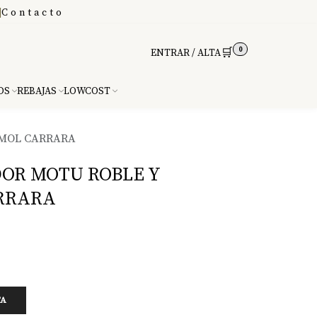
|
Contacto
0
🛒
ENTRAR / ALTA
DS
REBAJAS
LOWCOST
MOL CARRARA
OR MOTU ROBLE Y
RRARA
TA