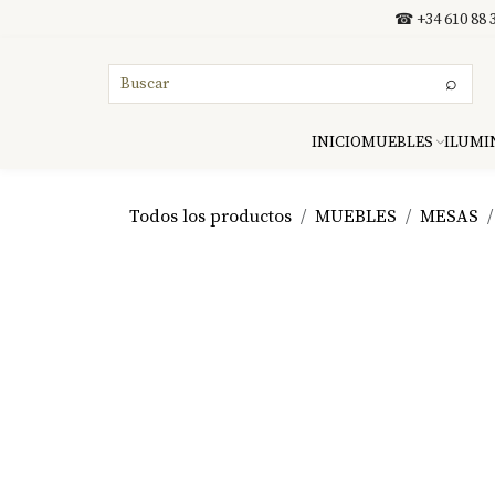
Ir al contenido
☎ +34 610 88 3
⌕
INICIO
MUEBLES
ILUMI
Todos los productos
MUEBLES
MESAS