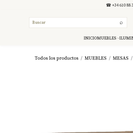
Ir al contenido
☎ +34 610 88 3
⌕
INICIO
MUEBLES
ILUMI
Todos los productos
MUEBLES
MESAS