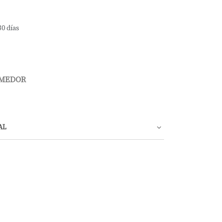
30 días
OMEDOR
AL