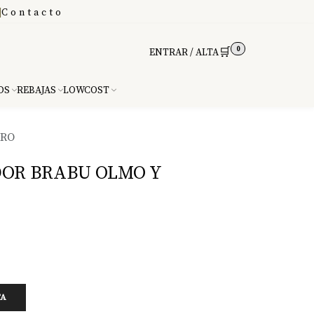
|
Contacto
0
🛒
ENTRAR / ALTA
DS
REBAJAS
LOWCOST
RRO
OR BRABU OLMO Y
TA