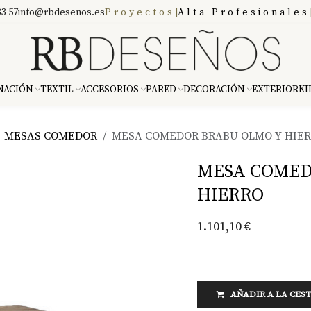
3 57
info@rbdesenos.es
Proyectos
|
Alta Profesionales
NACIÓN
TEXTIL
ACCESORIOS
PARED
DECORACIÓN
EXTERIOR
KI
MESAS COMEDOR
MESA COMEDOR BRABU OLMO Y HIE
MESA COMED
HIERRO
1.101,10
€
AÑADIR A LA CES