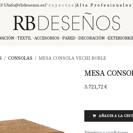
3 57
info@rbdesenos.es
Proyectos
|
Alta Profesionales
NACIÓN
TEXTIL
ACCESORIOS
PARED
DECORACIÓN
EXTERIOR
KI
S
CONSOLAS
MESA CONSOLA VECHI ROBLE
MESA CONSO
3.721,72
€
AÑADIR A LA CES
Términos y condiciones