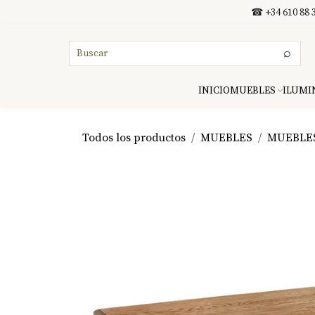
Ir al contenido
☎ +34 610 88 3
⌕
INICIO
MUEBLES
ILUMI
Todos los productos
MUEBLES
MUEBLE