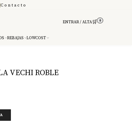
|
Contacto
0
🛒
ENTRAR / ALTA
DS
REBAJAS
LOWCOST
LA VECHI ROBLE
TA