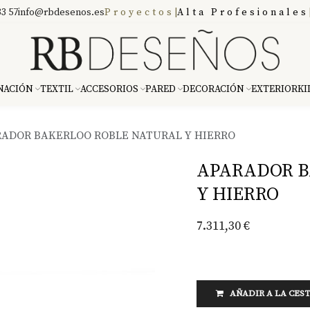
3 57
info@rbdesenos.es
Proyectos
|
Alta Profesionales
NACIÓN
TEXTIL
ACCESORIOS
PARED
DECORACIÓN
EXTERIOR
KI
ADOR BAKERLOO ROBLE NATURAL Y HIERRO
APARADOR B
Y HIERRO
7.311,30
€
AÑADIR A LA CES