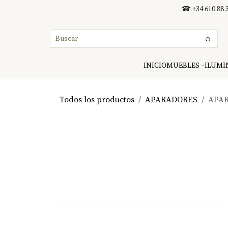
Ir al contenido
☎ +34 610 88 3
⌕
INICIO
MUEBLES
ILUMI
Todos los productos
APARADORES
APAR