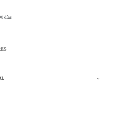
30 días
RES
AL