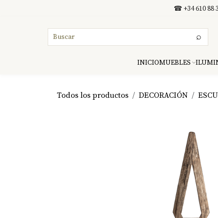
Ir al contenido
☎ +34 610 88 3
⌕
INICIO
MUEBLES
ILUMI
Todos los productos
DECORACIÓN
ESCU