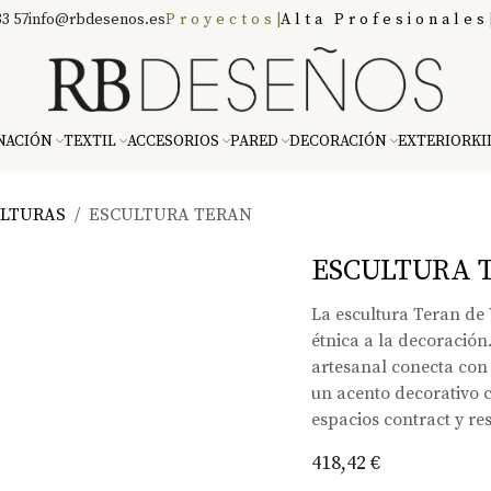
3 57
info@rbdesenos.es
Proyectos
|
Alta Profesionales
NACIÓN
TEXTIL
ACCESORIOS
PARED
DECORACIÓN
EXTERIOR
KI
LTURAS
ESCULTURA TERAN
ESCULTURA 
La escultura Teran de 
étnica a la decoración
artesanal conecta con 
un acento decorativo 
espacios contract y res
418,42
€