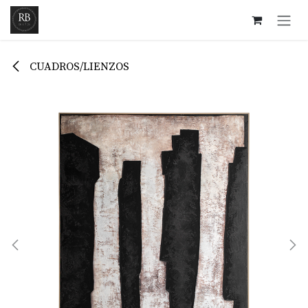
Ir al contenido
CUADROS/LIENZOS