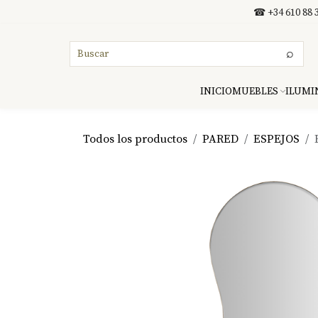
Ir al contenido
☎ +34 610 88 3
⌕
INICIO
MUEBLES
ILUMI
Todos los productos
PARED
ESPEJOS