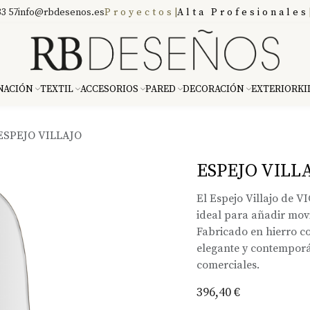
3 57
info@rbdesenos.es
Proyectos
|
Alta Profesionales
NACIÓN
TEXTIL
ACCESORIOS
PARED
DECORACIÓN
EXTERIOR
KI
ESPEJO VILLAJO
ESPEJO VILL
El Espejo Villajo de V
ideal para añadir mov
Fabricado en hierro co
elegante y contemporá
comerciales.
396,40
€