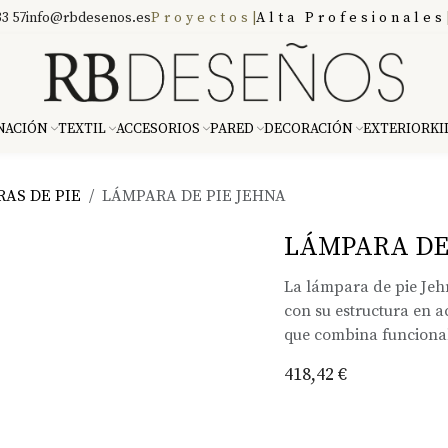
3 57
info@rbdesenos.es
Proyectos
|
Alta Profesionales
NACIÓN
TEXTIL
ACCESORIOS
PARED
DECORACIÓN
EXTERIOR
KI
AS DE PIE
LÁMPARA DE PIE JEHNA
LÁMPARA DE
La lámpara de pie Je
con su estructura en a
que combina funcional
418,42
€