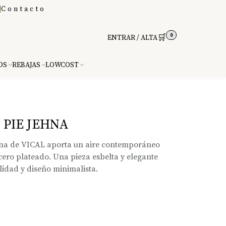
|
Contacto
0
🛒
ENTRAR / ALTA
DS
REBAJAS
LOWCOST
 PIE JEHNA
hna de VICAL aporta un aire contemporáneo
cero plateado. Una pieza esbelta y elegante
idad y diseño minimalista.