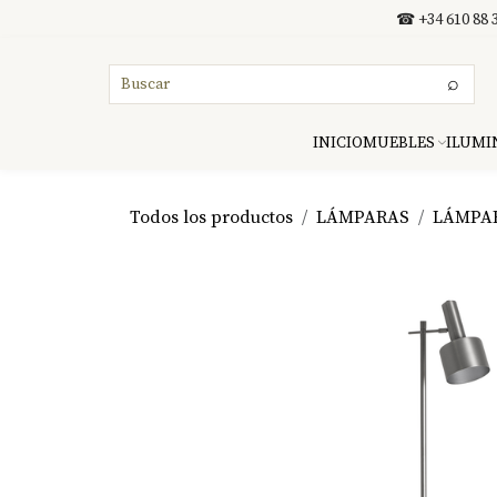
Ir al contenido
☎ +34 610 88 3
⌕
INICIO
MUEBLES
ILUMI
Todos los productos
LÁMPARAS
LÁMPAR