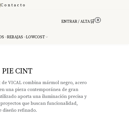
|
Contacto
0
🛒
ENTRAR / ALTA
DS
REBAJAS
LOWCOST
PIE CINT
nt de VICAL combina mármol negro, acero
 en una pieza contemporánea de gran
stilizado aporta una iluminación precisa y
a proyectos que buscan funcionalidad,
e diseño refinado.