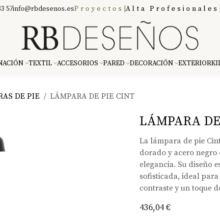
3 57
info@rbdesenos.es
Proyectos
|
Alta Profesionales
NACIÓN
TEXTIL
ACCESORIOS
PARED
DECORACIÓN
EXTERIOR
KI
AS DE PIE
LÁMPARA DE PIE CINT
LÁMPARA DE 
La lámpara de pie Ci
dorado y acero negro
elegancia. Su diseño e
sofisticada, ideal par
contraste y un toque d
436,04
€