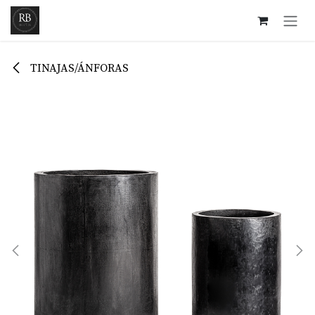
Ir al contenido
TINAJAS/ÁNFORAS