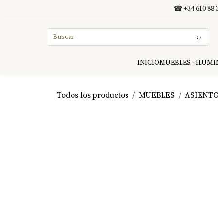
Ir al contenido
☎ +34 610 88 3
⌕
INICIO
MUEBLES
ILUMI
Todos los productos
MUEBLES
ASIENT