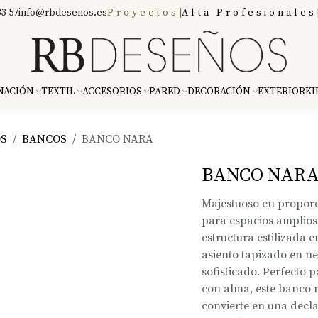
3 57
info@rbdesenos.es
Proyectos
|
Alta Profesionales
NACIÓN
TEXTIL
ACCESORIOS
PARED
DECORACIÓN
EXTERIOR
KI
OS
BANCOS
BANCO NARA
BANCO NAR
Majestuoso en proporc
para espacios amplios
estructura estilizada 
asiento tapizado en n
sofisticado. Perfecto
con alma, este banco n
convierte en una decla