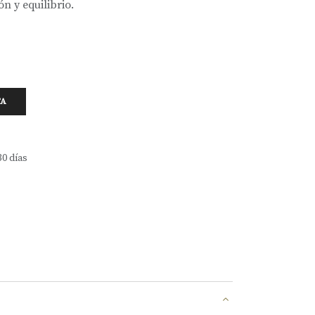
n y equilibrio.
TA
30 días